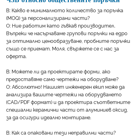
В: Какво е минималното количество за поръчка
(MOQ) за персонализирани части?
О: Ние работим като гъвкав производител.
Въпреки че насърчаваме групови поръчки на едро
за оптимално ценообразуване, пробните поръчки
също се приемат. Моля, свържете се с нас за
оферта.
В: Можете ли да проектирате форми, ако
предоставяме само чертежи на оборудване?
О: Абсолютно! Нашият инженерен екип може да
анализира вашите чертежи на оборудването
(CAD/PDF формат) и да проектира съответните
специални керамични части от алуминиев оксид,
за да осигури идеално монтиране.
В: Как са опаковани тези неправилни части?