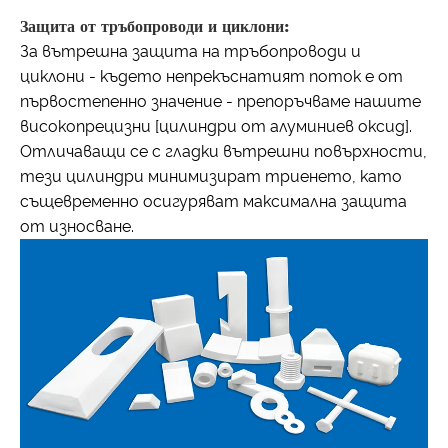
Защита от тръбопроводи и циклони:
За вътрешна защита на тръбопроводи и
циклони - където непрекъснатият поток е от
първостепенно значение - препоръчваме нашите
високопрецизни [цилиндри от алуминиев оксид].
Отличаващи се с гладки вътрешни повърхности,
тези цилиндри минимизират триенето, като
същевременно осигуряват максимална защита
от износване.