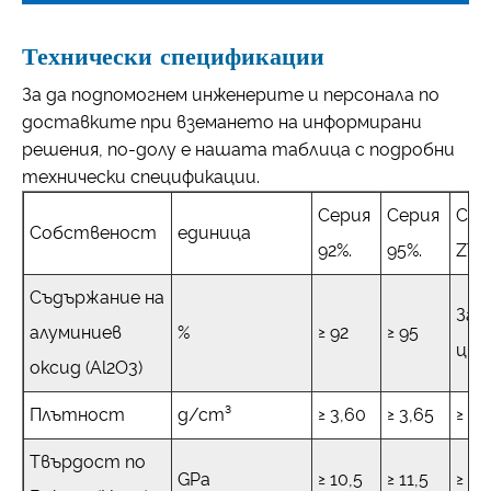
Технически спецификации
За да подпомогнем инженерите и персонала по
доставките при вземането на информирани
решения, по-долу е нашата таблица с подробни
технически спецификации.
Серия
Серия
Сер
Собственост
единица
92%.
95%.
ZTA
Съдържание на
Зак
алуминиев
%
≥ 92
≥ 95
цир
оксид (Al2O3)
Плътност
g/cm³
≥ 3,60
≥ 3,65
≥ 4,
Твърдост по
GPa
≥ 10,5
≥ 11,5
≥ 12