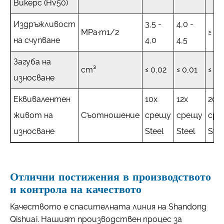
Викерс (Hv50)
Издръжливост
3,5 -
4,0 -
MPa·m1/2
≥ 5,
на счупване
4,0
4,5
Загуба на
cm³
≤ 0,02
≤ 0,01
≤ 0,
износване
Еквивалентен
10x
12x
20x
живот на
Съотношение
срещу
срещу
сре
износване
Steel
Steel
Stee
Отлични постижения в производството
и контрола на качеството
Качеството е спасителната линия на Shandong
Qishuai. Нашият производствен процес за