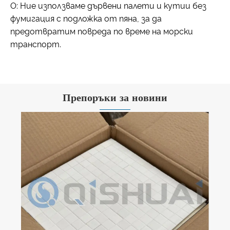
О: Ние използваме дървени палети и кутии без
фумигация с подложка от пяна, за да
предотвратим повреда по време на морски
транспорт.
Препоръки за новини
За керамични тръби от алуминиев
оксид изберете Shandong Qishuai!
Решения на едно място за
Виж повече >>
предизвикателства, свързани с
промишленото транспортиране.