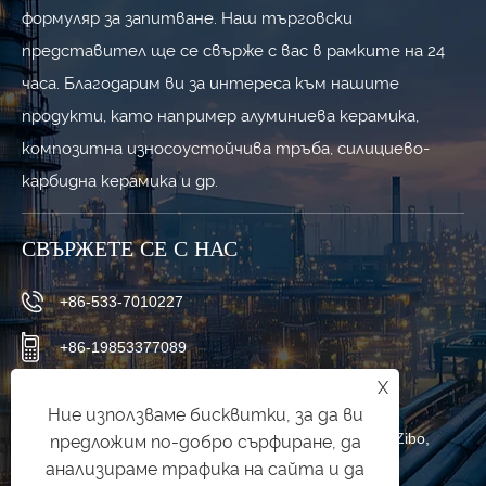
формуляр за запитване. Наш търговски
представител ще се свърже с вас в рамките на 24
часа. Благодарим ви за интереса към нашите
продукти, като например алуминиева керамика,
композитна износоустойчива тръба, силициево-
карбидна керамика и др.
СВЪРЖЕТЕ СЕ С НАС
+86-533-7010227
+86-19853377089
X
qishuai@zbqishuai.cn
Ние използваме бисквитки, за да ви
Индустриален парк Phoenix, област Linzi, град Zibo,
предложим по-добро сърфиране, да
анализираме трафика на сайта и да
провинция Shandong, Китай