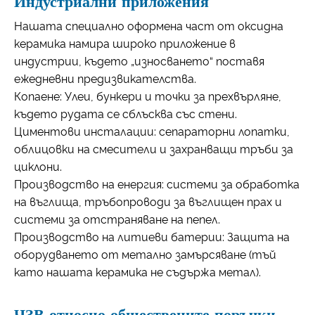
Индустриални приложения
Нашата специално оформена част от оксидна
керамика намира широко приложение в
индустрии, където „износването“ поставя
ежедневни предизвикателства.
Копаене: Улеи, бункери и точки за прехвърляне,
където рудата се сблъсква със стени.
Циментови инсталации: сепараторни лопатки,
облицовки на смесители и захранващи тръби за
циклони.
Производство на енергия: системи за обработка
на въглища, тръбопроводи за въглищен прах и
системи за отстраняване на пепел.
Производство на литиеви батерии: Защита на
оборудването от метално замърсяване (тъй
като нашата керамика не съдържа метал).
ЧЗВ относно обществените поръчки