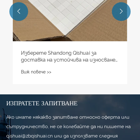


ИЗПРАТЕТЕ ЗАПИТВАНЕ
Ако имате някакво запитване относно оферта или
сътрудничество, не се колебайте да ни пишете на
qishuai@zbqishuai.cn или да използвате следния