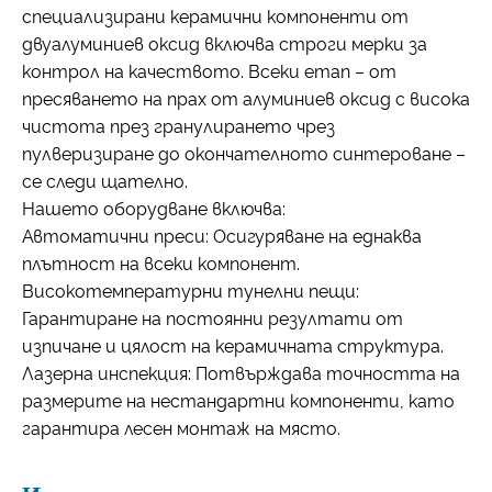
специализирани керамични компоненти от
двуалуминиев оксид включва строги мерки за
контрол на качеството. Всеки етап – от
пресяването на прах от алуминиев оксид с висока
чистота през гранулирането чрез
пулверизиране до окончателното синтероване –
се следи щателно.
Нашето оборудване включва:
Автоматични преси: Осигуряване на еднаква
плътност на всеки компонент.
Високотемпературни тунелни пещи:
Гарантиране на постоянни резултати от
изпичане и цялост на керамичната структура.
Лазерна инспекция: Потвърждава точността на
размерите на нестандартни компоненти, като
гарантира лесен монтаж на място.