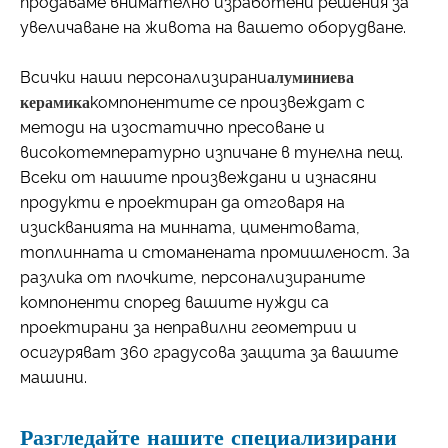
продаваме внимателно изработени решения за
увеличаване на живота на вашето оборудване.
Всички наши персонализирани
алуминиева
керамика
компонентите се произвеждат с
методи на изостатично пресоване и
високотемпературно изпичане в тунелна пещ.
Всеки от нашите произвеждани и изнасяни
продукти е проектиран да отговаря на
изискванията на минната, циментовата,
топлинната и стоманената промишленост. За
разлика от плочките, персонализираните
компоненти според вашите нужди са
проектирани за неправилни геометрии и
осигуряват 360 градусова защита за вашите
машини.
Разгледайте нашите специализирани