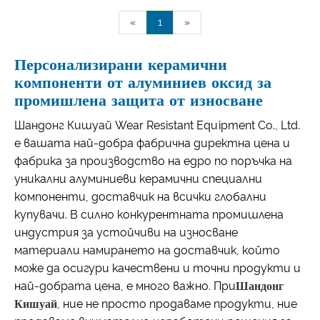
«
1
»
Персонализирани керамични
компоненти от алуминиев оксид за
промишлена защита от износване
Шандонг Кишуай Wear Resistant Equipment Co., Ltd.
е вашата най-добра фабрична директна цена и
фабрика за производство на едро по поръчка на
уникални алуминиеви керамични специални
компоненти, доставчик на всички глобални
купувачи. В силно конкурентната промишлена
индустрия за устойчиви на износване
материали намирането на доставчик, който
може да осигури качествени и точни продукти и
най-добрата цена, е много важно. При
Шандонг
Кишуай
, ние не просто продаваме продукти, ние