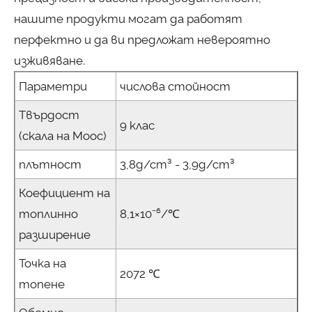
нашите продукти могат да работят
перфектно и да ви предложат невероятно
изживяване.
Параметри
числова стойност
Твърдост
9 клас
(скала на Моос)
плътност
3,8g/cm³ - 3,9g/cm³
Коефициент на
топлинно
8,1×10⁻⁶/℃
разширение
Точка на
2072 ℃
топене