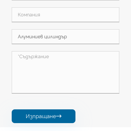
Изпращане
