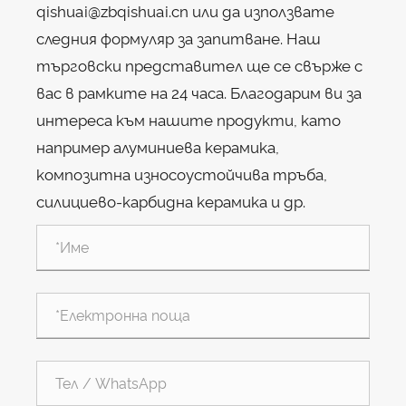
qishuai@zbqishuai.cn или да използвате
следния формуляр за запитване. Наш
търговски представител ще се свърже с
вас в рамките на 24 часа. Благодарим ви за
интереса към нашите продукти, като
например алуминиева керамика,
композитна износоустойчива тръба,
силициево-карбидна керамика и др.