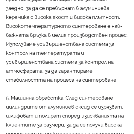
заедно, за да се превърнат в алуминиева
керамика с висока якост и висока плътност.
Високотемпературното синтероване е най-
важната връзка в целия производствен процес.
Използваме усъвършенствана система за
контрол на температурата и
усъвършенствана система за контрол на
атмосферата, за да гарантираме
стабилността на процеса на синтероване.
5. Машинна обработка: След синтероване
цилиндрите от алуминиев оксид се изрязват,
шлифоват и полират според изискванията на
клиентите за размери, за да се получи висока
прецизност на отклонението на размерите и