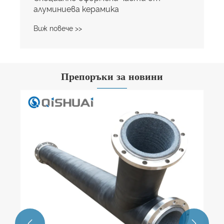
алуминиева керамика
Виж повече >>
Препоръки за новини
Индустриални решения за защита
от износване за минната и
циментовата промишленост
Виж повече >>

