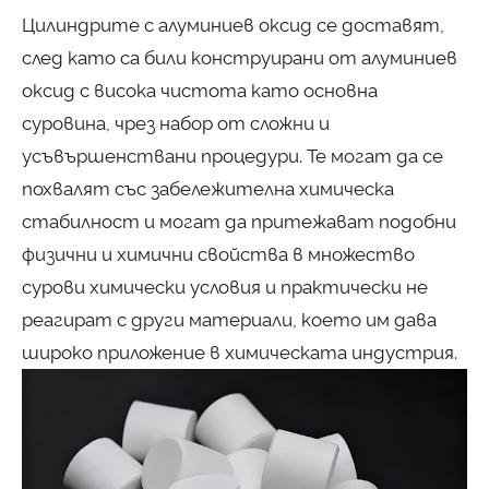
Цилиндрите с алуминиев оксид се доставят,
след като са били конструирани от алуминиев
оксид с висока чистота като основна
суровина, чрез набор от сложни и
усъвършенствани процедури. Те могат да се
похвалят със забележителна химическа
стабилност и могат да притежават подобни
физични и химични свойства в множество
сурови химически условия и практически не
реагират с други материали, което им дава
широко приложение в химическата индустрия.