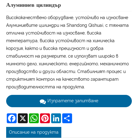
Алуминиев цилиндър
Висококачествено оборудване, устойчиво на износване
Алуминиевите цилиндри на Shandong Qishuai, с тяхната
отлична устойчивост на износване, висока
температура, висока устойчивост на химическа
корозия, както и висока прецизност и добра
стабилност на размерите, се използват широко в
минното дело, химическото, енергийното, механичното
производство и други области. Стабилният процес и
стриктният контрол на качеството гарантират
производителността на продукта.
Изпратете запитване
Facebook
X
WhatsApp
Pinterest
LinkedIn
Share
Описание на продукта