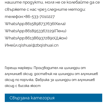
нашите продукти, моля не се колебайте да се
свържете с нас чрез следните методи:
телефон:
+86-533-7010227
WhatsApp:
8615898737636
(Кела)
WhatsApp:
8618953367229
(Пени)
WhatsApp:
8613869372890
(Джон)
Имейл:
qishuai@zbqishuai.cn
Горещи маркери: Производител на цилиндри от
алуминиев оксид, доставчик на цилиндри от алуминиев
оксид по поръчка, Фабрика за цилиндри от алуминиев
оксид с висока якост
Свързана категория