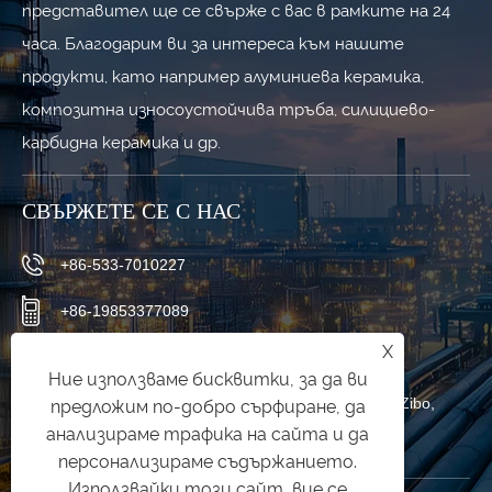
представител ще се свърже с вас в рамките на 24
часа. Благодарим ви за интереса към нашите
продукти, като например алуминиева керамика,
композитна износоустойчива тръба, силициево-
карбидна керамика и др.
СВЪРЖЕТЕ СЕ С НАС
+86-533-7010227
+86-19853377089
X
qishuai@zbqishuai.cn
Ние използваме бисквитки, за да ви
Индустриален парк Phoenix, област Linzi, град Zibo,
предложим по-добро сърфиране, да
анализираме трафика на сайта и да
провинция Shandong, Китай
персонализираме съдържанието.
Използвайки този сайт, вие се