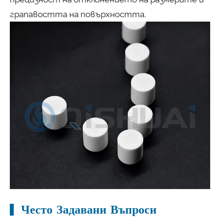
грапавостта на повърхността.
Често Задавани Въпроси