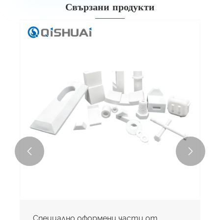
Свързани продукти


Специално оформени части от