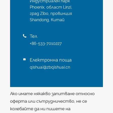
Индустриален парк
Phoenix, област Linzi,
град Zibo, провинция
Shandong, Китай
Тел

+86-533-7010227
Електронна поща

qishuai@zbqishuai.cn
Ако имате някакво запитване относно
оферта или сътрудничество, не се
колебайте да ни пишете на