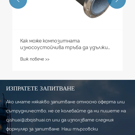
ИЗПРАТЕТЕ ЗАПИТВАНЕ
Ако имате някакво запитване относно оферта или
сътрудничество, не се колебайте да ни пишете на
qishuai@zbqishuai.cn или да използвате следния
формуляр за запитване. Наш търговски