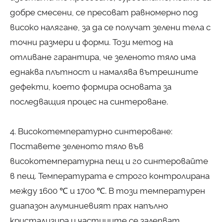
добре смесени, се пресоват равномерно под
високо налягане, за да се получат зелени тела с
точни размери и форми. Този метод на
отливане гарантира, че зеленото тяло има
еднаква плътност и намалява вътрешните
дефекти, което формира основата за
последващия процес на синтероване.
4. Високотемпературно синтероване:
Поставете зеленото тяло във
високотемпературна пещ и го синтеровайте
в пещ. Температурата е строго контролирана
между 1600 ℃ и 1700 ℃. В този температурен
диапазон алуминиевият прах напълно
кристализира и частиците се залепват