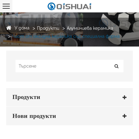
У дома
Продукти
Алуминиева керамика
Част от оксидна керамика със специална форма
Продукти
Нови продукти