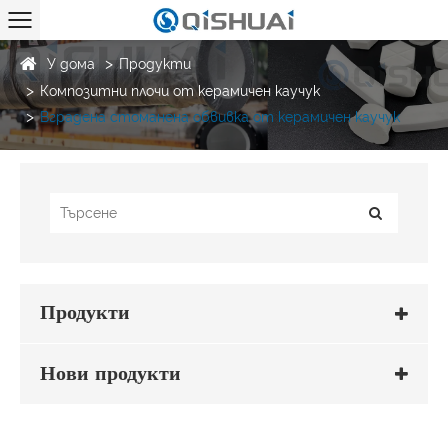
У дома
Продукти
Композитни плочи от керамичен каучук
Вградена стоманена обвивка от керамичен каучук
Продукти
Нови продукти