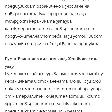
предизвикват ограничено износване на
повърхността. Благодарение на тази
твърдост керамиката запазва
характеристиките на повърхността при
продължителна употреба. Тази устойчивост
осигурява по-дълго обслужване на продукта.
Гума: Еластично омекотяване, Устойчивост на
удар
Гуменият слой осигурява омекотяване между
керамичната и стоманената плоча. Този слой
показва еластичност, която абсорбира удара
от материалите. Големите частици, които
удрят повърхността с висока скорост,
предизвикват деформация в гумата.