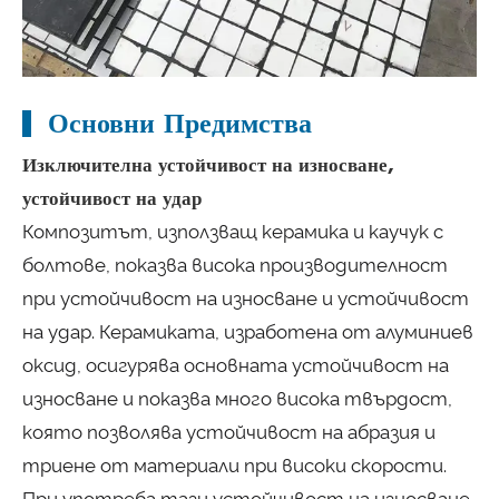
Основни Предимства
Изключителна устойчивост на износване,
устойчивост на удар
Композитът, използващ керамика и каучук с
болтове, показва висока производителност
при устойчивост на износване и устойчивост
на удар. Керамиката, изработена от алуминиев
оксид, осигурява основната устойчивост на
износване и показва много висока твърдост,
която позволява устойчивост на абразия и
триене от материали при високи скорости.
При употреба тази устойчивост на износване