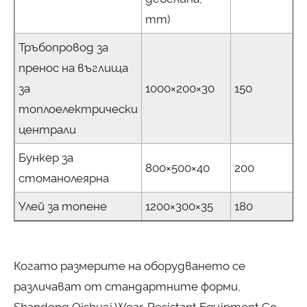
mm)
Тръбопровод за
пренос на въглища
за
1000×200×30
150
топлоелектрически
централи
Бункер за
800×500×40
200
стоманолеярна
Улей за топене
1200×300×35
180
Когато размерите на оборудването се
различават от стандартните форми,
Shandong Qishuai Wear-Resistant Equipment Co.,