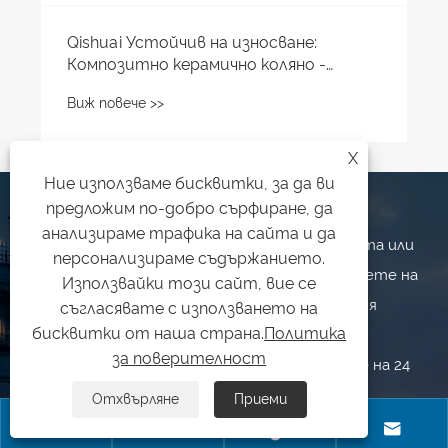
X
Ние използваме бисквитки, за да ви
ИЗПРАТЕТЕ ЗАПИТВАНЕ
предложим по-добро сърфиране, да
анализираме трафика на сайта и да
Ако имате някакво запитване относно оферта или
персонализираме съдържанието.
сътрудничество, не се колебайте да ни пишете на
Използвайки този сайт, вие се
qishuai@zbqishuai.cn или да използвате следния
съгласявате с използването на
бисквитки от наша страна.
Политика
формуляр за запитване. Наш търговски
за поверителност
представител ще се свърже с вас в рамките на 24
часа. Благодарим ви за интереса към нашите
Отхвърляне
Приеми
продукти, като например алуминиева керамика,



