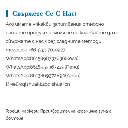
Свържете Се С Нас:
Ако имате някакви запитвания относно
нашите продукти, моля не се колебайте да се
свържете с нас чрез следните методи:
телефон:
+86-533-7010227
WhatsApp:
8615898737636
(Кела)
WhatsApp:
8618953367229
(Пени)
WhatsApp:
8613869372890
(Джон)
Имейл:
qishuai@zbqishuai.cn
Горещи маркери: Производител на керамична гума с
болтове