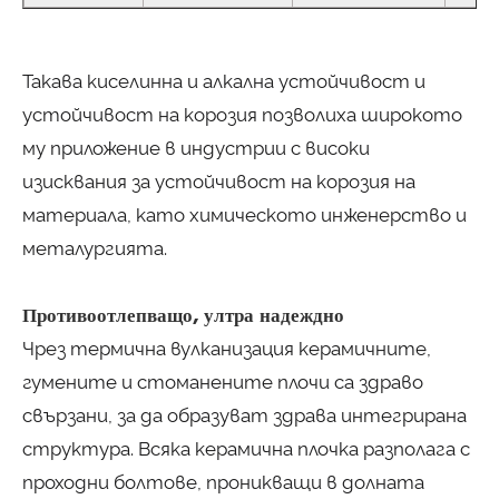
Такава киселинна и алкална устойчивост и
устойчивост на корозия позволиха широкото
му приложение в индустрии с високи
изисквания за устойчивост на корозия на
материала, като химическото инженерство и
металургията.
Противоотлепващо, ултра надеждно
Чрез термична вулканизация керамичните,
гумените и стоманените плочи са здраво
свързани, за да образуват здрава интегрирана
структура. Всяка керамична плочка разполага с
проходни болтове, проникващи в долната