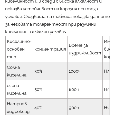
киселинност и в среди с висока алкалност и
показва устойчивост на корозия при тези
условия. Следващата таблица показва данните
за неговата толерантност при различни
киселинни и алкални условия:
Киселинно-
Има 
Време за
основен
концентрация
види
издръжливост
тип
коро
Солна
30%
1000ч
Няма
киселина
сярна
50%
800ч
Няма
киселина
Натриев
40%
900n
Няма
хидроксид