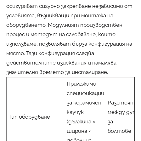
осигуряват сигурно закрепване независимо от
условията, възникващи при монтажа на
оборудването. Модулният производствен
процес и методът на сглобяване, които
използваме, позволяват бърза конфигурация на
място. Тази конфигурация следва
действителните изисквания и намалява
значително времето за инсталиране.
Приложими
спецификации
за керамичен
Разстояние
каучук
между дупк
Тип оборудване
(дължина ×
за
ширина ×
болтове（
дебелина,