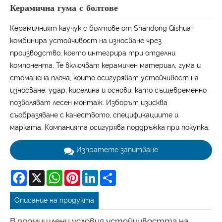
Керамична гума с болтове
Керамичният каучук с болтове от Shandong Qishuai
комбинира устойчивост на износване чрез
производство, което интегрира три отделни
компонента. Те включват керамичен материал, гума и
стоманена плоча, които осигуряват устойчивост на
износване, удар, киселина и основи, като същевременно
позволяват лесен монтаж. Изборът изисква
съобразяване с качеството, спецификациите и
марката. Компанията осигурява поддръжка при покупка.
Изпратете запитване
Facebook
X
WhatsApp
Pinterest
LinkedIn
Share
Описание на продукта
В промишлени условия устойчивостта на