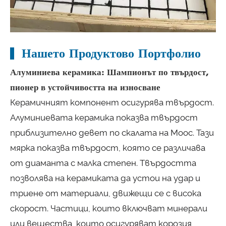
Нашето Продуктово Портфолио
Алуминиева керамика: Шампионът по твърдост,
пионер в устойчивостта на износване
Керамичният компонент осигурява твърдост.
Алуминиевата керамика показва твърдост
приблизително девет по скалата на Моос. Тази
мярка показва твърдост, която се различава
от диаманта с малка степен. Твърдостта
позволява на керамиката да устои на удар и
триене от материали, движещи се с висока
скорост. Частици, които включват минерали
или вещества, които осигуряват корозия,