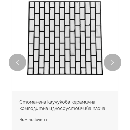


Стоманена каучукова керамична
композитна износоустойчива плоча
Виж повече >>