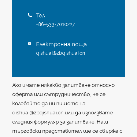
Тел

+86-533-7010227
Електронна поща

qishuai@zbqishuai.cn
Ако имате някакво запитване относно
оферта или сътрудничество, не се
колебайте да ни пишете на
qishuai@zbqishuai.cn или да използвате
следния формуляр за запитване. Наш
търговски представител ще се свърже с