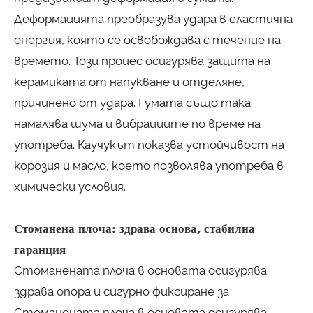
Деформацията преобразува удара в еластична
енергия, която се освобождава с течение на
времето. Този процес осигурява защита на
керамиката от напукване и отделяне,
причинено от удара. Гумата също така
намалява шума и вибрациите по време на
употреба. Каучукът показва устойчивост на
корозия и масло, което позволява употреба в
химически условия.
Стоманена плоча: здрава основа, стабилна
гаранция
Стоманената плоча в основата осигурява
здрава опора и сигурно фиксиране за
Стоманената плоча в основата осигурява