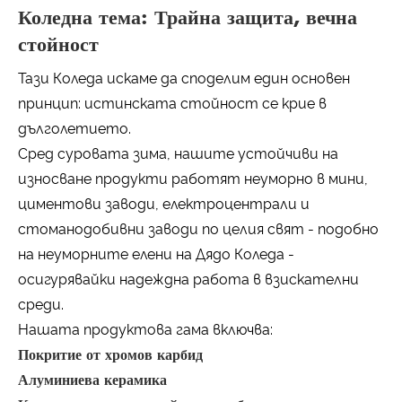
Коледна тема: Трайна защита, вечна
стойност
Тази Коледа искаме да споделим един основен
принцип: истинската стойност се крие в
дълголетието.
Сред суровата зима, нашите устойчиви на
износване продукти работят неуморно в мини,
циментови заводи, електроцентрали и
стоманодобивни заводи по целия свят - подобно
на неуморните елени на Дядо Коледа -
осигурявайки надеждна работа в взискателни
среди.
Нашата продуктова гама включва:
Покритие от хромов карбид
Алуминиева керамика