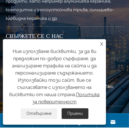
продукти, като например алуминиева керамика,
композитна износоустойчива тръба, силициево-
карбидна керамика и др.
СВЪРЖЕТЕ СЕ С НАС
X
+86-533-7010227
Ние използваме бисквитки, за да ви
предложим по-добро сърфиране, да
+86-19853377089
анализираме трафика на сайта и да
персонализираме съдържанието.
qishuai@zbqishuai.cn
Използвайки този сайт, вие се
Индустриален парк Phoenix, област Linzi, град Zibo,
съгласявате с използването на
бисквитки от наша страна.
Политика
провинция Shandong, Китай
за поверителност
Отхвърляне
Приеми
Авторско право © 2025 Shandong Qishuai Wear Resistant Equipment




Co., Ltd. Всички права запазени.
Links
|
Sitemap
|
RSS
|
XML
|