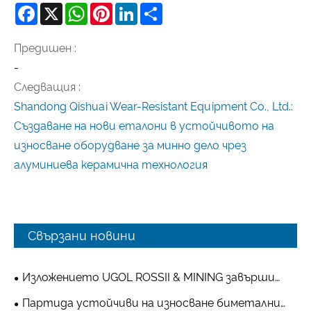
Facebook
X
WhatsApp
Pinterest
LinkedIn
Share
Предишен :
-
Следващия :
Shandong Qishuai Wear-Resistant Equipment Co., Ltd.:
Създаване на нови еталони в устойчивото на
износване оборудване за минно дело чрез
алуминиева керамична технология
Свързани новини
Изложението UGOL ROSSII & MINING завърши
успешно: разнообразни устойчиви на износване
Партида устойчиви на износване биметални