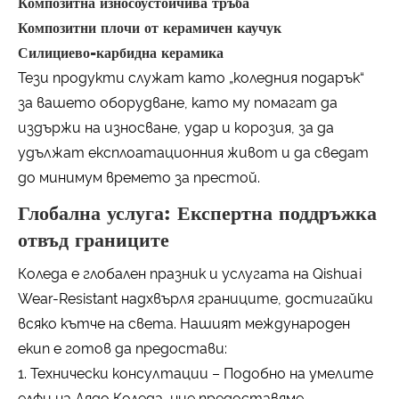
Композитна износоустойчива тръба
Композитни плочи от керамичен каучук
Силициево-карбидна керамика
Тези продукти служат като „коледния подарък“
за вашето оборудване, като му помагат да
издържи на износване, удар и корозия, за да
удължат експлоатационния живот и да сведат
до минимум времето за престой.
Глобална услуга: Експертна поддръжка
отвъд границите
Коледа е глобален празник и услугата на Qishuai
Wear-Resistant надхвърля границите, достигайки
всяко кътче на света. Нашият международен
екип е готов да предостави:
1. Технически консултации – Подобно на умелите
елфи на Дядо Коледа, ние предоставяме