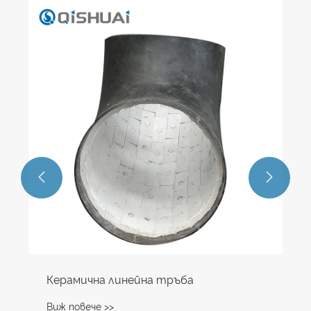
Al2O3 керамична облицовка за
износване
Виж повече >>

