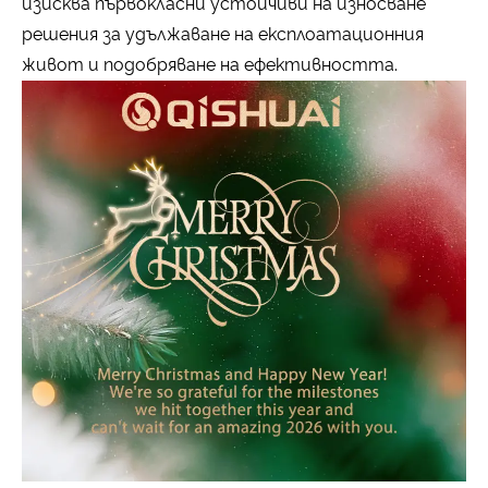
изисква първокласни устойчиви на износване
решения за удължаване на експлоатационния
живот и подобряване на ефективността.