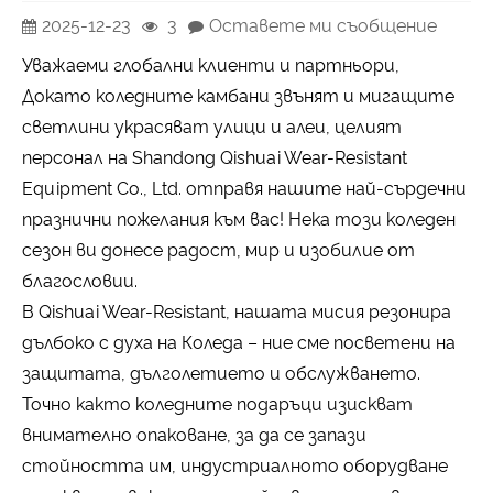
2025-12-23
3
Оставете ми съобщение
Уважаеми глобални клиенти и партньори,
Докато коледните камбани звънят и мигащите
светлини украсяват улици и алеи, целият
персонал на Shandong Qishuai Wear-Resistant
Equipment Co., Ltd. отправя нашите най-сърдечни
празнични пожелания към вас! Нека този коледен
сезон ви донесе радост, мир и изобилие от
благословии.
В Qishuai Wear-Resistant, нашата мисия резонира
дълбоко с духа на Коледа – ние сме посветени на
защитата, дълголетието и обслужването.
Точно както коледните подаръци изискват
внимателно опаковане, за да се запази
стойността им, индустриалното оборудване