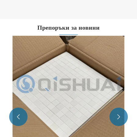
Препоръки за новини
Какви са материалите и
характеристиките на композитната
износоустойчива тръба?
Виж повече >>

