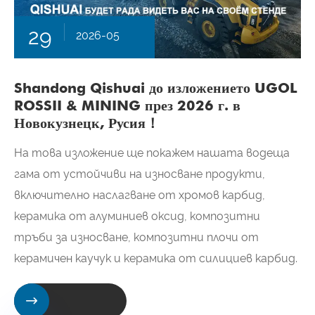
29
2026-05
Shandong Qishuai до изложението UGOL
ROSSII & MINING през 2026 г. в
Новокузнецк, Русия！
На това изложение ще покажем нашата водеща
гама от устойчиви на износване продукти,
включително наслагване от хромов карбид,
керамика от алуминиев оксид, композитни
тръби за износване, композитни плочи от
керамичен каучук и керамика от силициев карбид.
