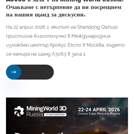
Очакваме с нетърпение да ви посрещнем
на нашия щанд за дискусии.
На 22 април 2026 г. екипът на Shandong Qishuai
пристигна благополучно в Международния
изложбен център Крокус Експо в Москва, където
се намира на щанд A3063 в зала 1.
