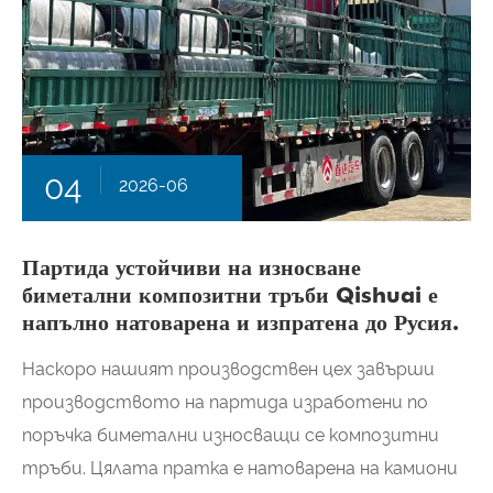
04
2026-06
Партида устойчиви на износване
биметални композитни тръби Qishuai е
напълно натоварена и изпратена до Русия.
Наскоро нашият производствен цех завърши
производството на партида изработени по
поръчка биметални износващи се композитни
тръби. Цялата пратка е натоварена на камиони