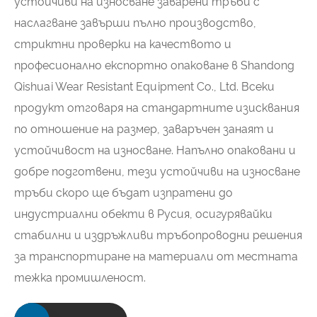
устойчиви на износване заварени тръби с
наслагване завърши пълно производство,
стриктни проверки на качеството и
професионално експортно опаковане в Shandong
Qishuai Wear Resistant Equipment Co., Ltd. Всеки
продукт отговаря на стандартните изисквания
по отношение на размер, заваръчен занаят и
устойчивост на износване. Напълно опаковани и
добре подготвени, тези устойчиви на износване
тръби скоро ще бъдат изпратени до
индустриални обекти в Русия, осигурявайки
стабилни и издръжливи тръбопроводни решения
за транспортиране на материали от местната
тежка промишленост.