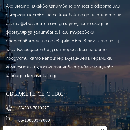
Ако имате някакво запитване относно оферта или
сътрудничество, не се колебайте да ни пишете на
qishuai@zbqishuai.cn или да използвате следния
формуляр за запитване. Наш търговски
представител ще се свърже с вас в рамките на 24
часа. Благодарим ви за интереса към нашите
продукти, като например алуминиева керамика,
композитна износоустойчива тръба, силициево-
карбидна керамика и др.
СВЪРЖЕТЕ СЕ С НАС
+86-533-7010227
+86-19853377089