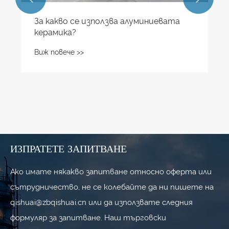
За какво се използва алуминиевата
керамика?
Виж повече >>
ИЗПРАТЕТЕ ЗАПИТВАНЕ
Ако имате някакво запитване относно оферта или
сътрудничество, не се колебайте да ни пишете на
qishuai@zbqishuai.cn или да използвате следния
формуляр за запитване. Наш търговски