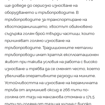
ще доведе до сериозно износване на
оборудването и тръбопроводите. В
тръбопроводите за транспортиране на
хвостохранилището, хвостът обикновено
съдържа голям брой твърди частици, които
причиняват голямо износване на
тръбопроводите. Традиционните метални
тръбопроводи имат кратък експлоатационен
живот при такива условия на работа с високо
износване и трябва да се сменят често, което
увеличава оперативните разходи на мините.
Устойчивостта на износване на керамичната
тръба от алуминиев оксид е 266 пъти по-
голяма от тази на манганова стомана и 171,5
пъти по-голяма от тази на чугуна с високо