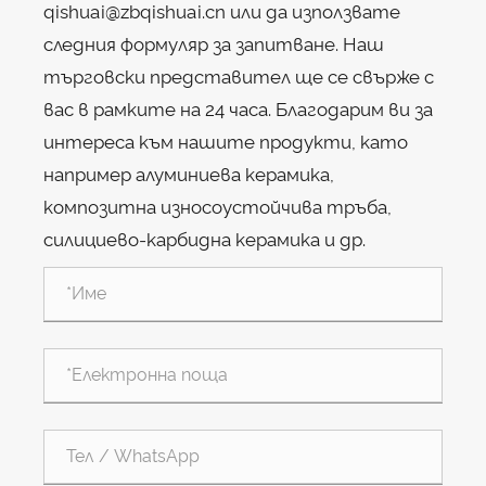
qishuai@zbqishuai.cn или да използвате
следния формуляр за запитване. Наш
търговски представител ще се свърже с
вас в рамките на 24 часа. Благодарим ви за
интереса към нашите продукти, като
например алуминиева керамика,
композитна износоустойчива тръба,
силициево-карбидна керамика и др.