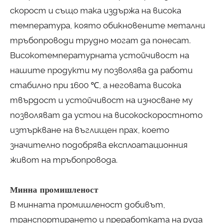
скорост и също така издържа на висока
температура, която обикновените метални
тръбопроводи трудно могат да понесат.
Високотемпературната устойчивост на
нашите продукти му позволява да работи
стабилно при 1600 ℃, а неговата висока
твърдост и устойчивост на износване му
позволяват да устои на високоскоростното
изтъркване на въглищен прах, което
значително подобрява експлоатационния
живот на тръбопровода.
Минна промишленост
В минната промишленост добивът,
транспортирането и преработката на руда