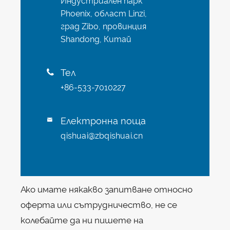
Индустриален парк
Phoenix, област Linzi,
град Zibo, провинция
Shandong, Китай
Тел

+86-533-7010227
Електронна поща

qishuai@zbqishuai.cn
Ако имате някакво запитване относно
оферта или сътрудничество, не се
колебайте да ни пишете на