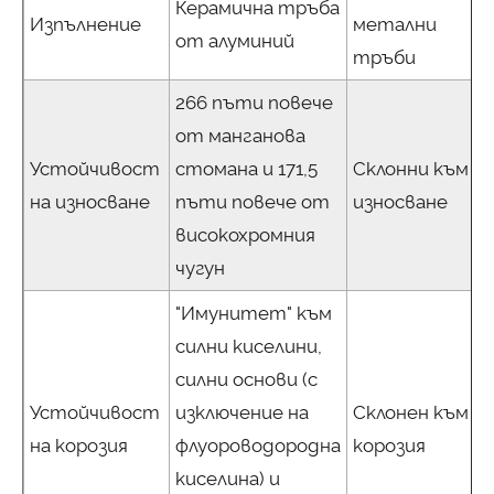
Керамична тръба
Изпълнение
метални
от алуминий
тръби
266 пъти повече
от манганова
Устойчивост
стомана и 171,5
Склонни към
на износване
пъти повече от
износване
високохромния
чугун
"Имунитет" към
силни киселини,
силни основи (с
Устойчивост
изключение на
Склонен към
на корозия
флуороводородна
корозия
киселина) и