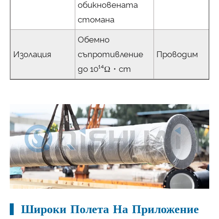
обикновената
стомана
Обемно
Изолация
съпротивление
Проводим
до 10¹⁴Ω・cm
Широки Полета На Приложение