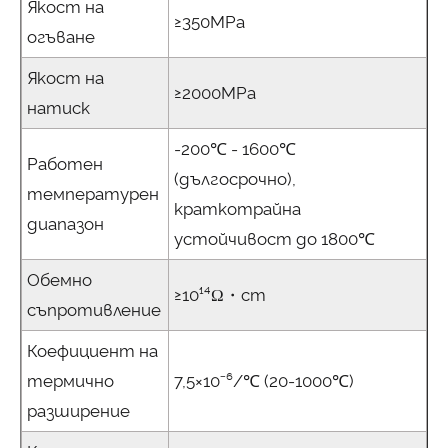
Якост на
≥350MPa
огъване
Якост на
≥2000MPa
натиск
-200℃ - 1600℃
Работен
(дългосрочно),
температурен
краткотрайна
диапазон
устойчивост до 1800℃
Обемно
≥10¹⁴Ω・cm
съпротивление
Коефициент на
термично
7,5×10⁻⁶/℃ (20-1000℃)
разширение