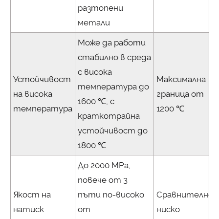
разтопени
метали
Може да работи
стабилно в среда
с висока
Устойчивост
Максимална
температура до
на висока
граница от
1600 ℃, с
температура
1200 ℃
краткотрайна
устойчивост до
1800 ℃
До 2000 MPa,
повече от 3
Якост на
пъти по-високо
Сравнително
натиск
от
ниско