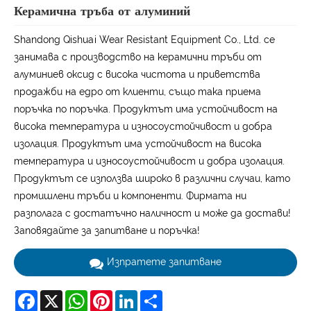
Керамична тръба от алуминий
Shandong Qishuai Wear Resistant Equipment Co., Ltd. се
занимава с производство на керамични тръби от
алуминиев оксид с висока чистота и приветства
продажби на едро от клиенти, също така приема
поръчка по поръчка. Продуктът има устойчивост на
висока температура и износоустойчивост и добра
изолация. Продуктът има устойчивост на висока
температура и износоустойчивост и добра изолация.
Продуктът се използва широко в различни случаи, като
промишлени тръби и компоненти. Фирмата ни
разполага с достатъчно наличност и може да достави!
Заповядайте за запитване и поръчка!
Изпратете запитване
Facebook
X
WhatsApp
Pinterest
LinkedIn
Share