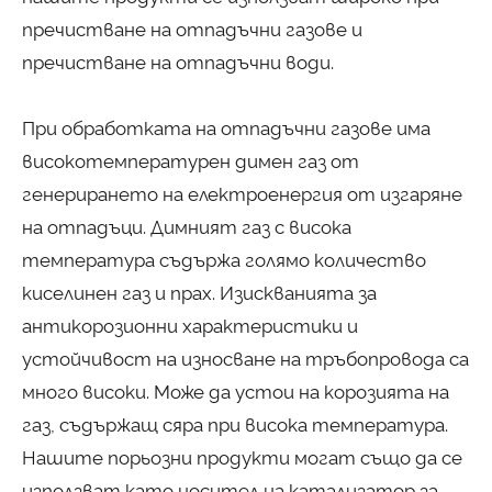
пречистване на отпадъчни газове и
пречистване на отпадъчни води.
При обработката на отпадъчни газове има
високотемпературен димен газ от
генерирането на електроенергия от изгаряне
на отпадъци. Димният газ с висока
температура съдържа голямо количество
киселинен газ и прах. Изискванията за
антикорозионни характеристики и
устойчивост на износване на тръбопровода са
много високи. Може да устои на корозията на
газ, съдържащ сяра при висока температура.
Нашите порьозни продукти могат също да се
използват като носител на катализатор за