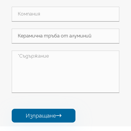
Изпращане
