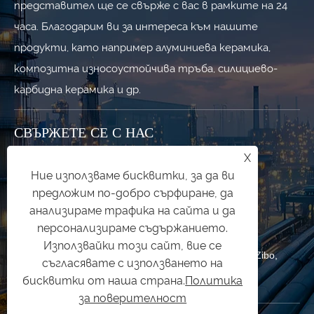
представител ще се свърже с вас в рамките на 24
часа. Благодарим ви за интереса към нашите
продукти, като например алуминиева керамика,
композитна износоустойчива тръба, силициево-
карбидна керамика и др.
СВЪРЖЕТЕ СЕ С НАС
X
+86-533-7010227
Ние използваме бисквитки, за да ви
предложим по-добро сърфиране, да
+86-19853377089
анализираме трафика на сайта и да
qishuai@zbqishuai.cn
персонализираме съдържанието.
Използвайки този сайт, вие се
Индустриален парк Phoenix, област Linzi, град Zibo,
съгласявате с използването на
провинция Shandong, Китай
бисквитки от наша страна.
Политика
за поверителност