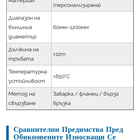
материал
(персонализирана)
Диапазон на
външния
60мм–1200мм
диаметър
Дължина на
≤12m
тръбата
Температурна
≤650°C
устойчивост
Метод на
Заварка / фланец / бърза
свързване
връзка
Сравнителни Предимства Пред
Обикновените Износващи Се