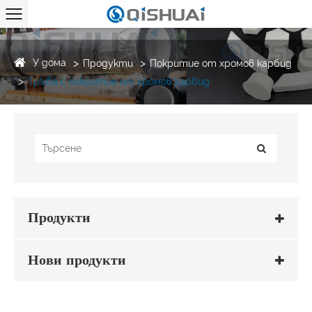
У дома
Продукти
Покритие от хромов карбид
Тръба с покритие от хромов карбид
Продукти
Нови продукти