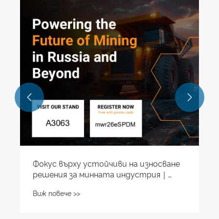
плочи о
алумини
Виж пове
плочи о


кус върху устойчиви на износване
шения за минната индустрия｜
andong Qishuai ще се изложи на
 повече >>
ningWorld Russia 2026