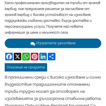
Като професионален производител на тръби от хромов
карбид, ние предлагаме решения за наслагване от
хромов карбид с висока устойчивост на износване,
поддържайки глобални доставки, бърза доставка и
персонализирани услуги. Получете най-новата
информация за цена и наличност сега.
Изпратете запитване
Facebook
X
WhatsApp
Pinterest
LinkedIn
Share
Описание на продукта
В промишлени среди с високо износване и силно
въздействие традиционните стоманени
тръби трудно могат да отговорят на
изискванията за дългосрочна стабилна работа.
Shandong Qishuai Wear-Resistant Equipment Co.,