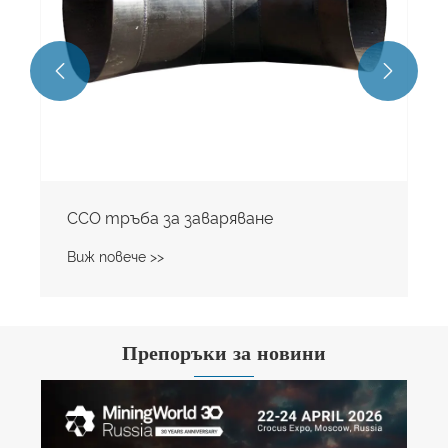


CCO тръба за заваряване
Виж повече >>
Препоръки за новини
Как да