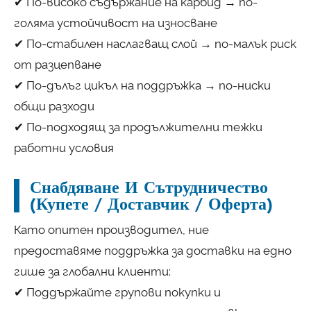
✔ По-високо съдържание на карбид → по-
голяма устойчивост на износване
✔ По-стабилен наслагващ слой → по-малък риск
от разцепване
✔ По-дълъг цикъл на поддръжка → по-ниски
общи разходи
✔ По-подходящ за продължителни тежки
работни условия
Снабдяване И Сътрудничество
(Купете / Доставчик / Оферта)
Като опитен производител, ние
предоставяме поддръжка за доставки на едно
гише за глобални клиенти:
✔ Поддържайте групови покупки и