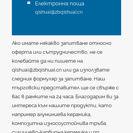
Електронна поща

qishuai@zbqishuai.cn
Ако имате някакво запитване относно
оферта или сътрудничество, не се
колебайте да ни пишете на
qishuai@zbqishuai.cn или да използвате
следния формуляр за запитване. Наш
търговски представител ще се свърже с
вас в рамките на 24 часа. Благодарим ви за
интереса към нашите продукти, като
например алуминиева керамика,
композитна износоустойчива тръба,
силициево-карбидна керамика и др.