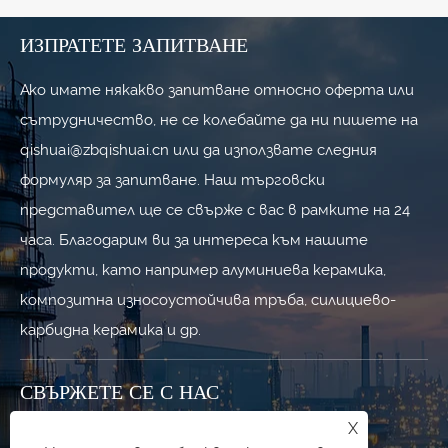
ИЗПРАТЕТЕ ЗАПИТВАНЕ
Ако имате някакво запитване относно оферта или
сътрудничество, не се колебайте да ни пишете на
qishuai@zbqishuai.cn или да използвате следния
формуляр за запитване. Наш търговски
представител ще се свърже с вас в рамките на 24
часа. Благодарим ви за интереса към нашите
продукти, като например алуминиева керамика,
композитна износоустойчива тръба, силициево-
карбидна керамика и др.
СВЪРЖЕТЕ СЕ С НАС
X
+86-533-7010227