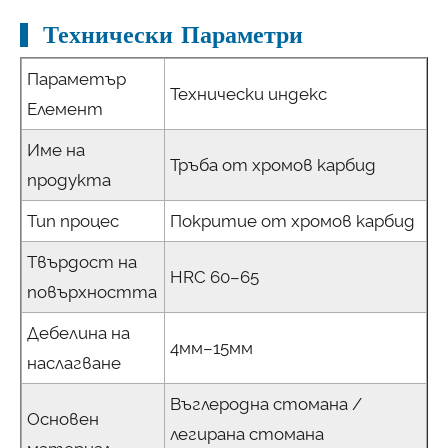
Технически Параметри
Параметър
Технически индекс
Елемент
Име на
Тръба от хромов карбид
продукта
Тип процес
Покритие от хромов карбид
Твърдост на
HRC 60–65
повърхността
Дебелина на
4мм–15мм
наслагване
Въглеродна стомана /
Основен
легирана стомана