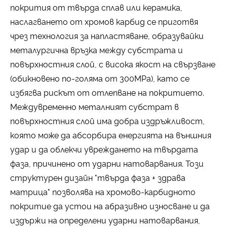
покрития от твърда сплав или керамика,
наслагването от хромов карбид се приготвя
чрез технология за напластяване, образувайки
металургична връзка между субстрата и
повърхностния слой, с висока якост на свързване
(обикновено по-голяма от 300MPa), като се
избягва рискът от отлепване на покритието.
Междувременно металният субстрат в
повърхностния слой има добра издръжливост,
която може да абсорбира енергията на външния
удар и да облекчи увреждането на твърдата
фаза, причинено от ударни натоварвания. Този
структурен дизайн "твърда фаза + здрава
матрица" позволява на хромово-карбидното
покритие да устои на абразивно износване и да
издържи на определени ударни натоварвания,