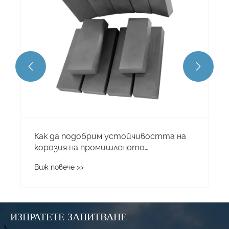
приложение и предизвикателства при
избора, напълно обяснени


ИЗПРАТЕТЕ ЗАПИТВАНЕ