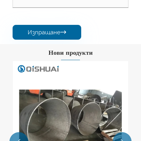
Изпращане

Нови продукти
Sic керамични дюзи
Виж повече >>