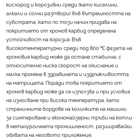
кислород и корозивни среди (като киселини,
алкали и солни разтвори) във вътрешността на
субстрата, като по този начин придава на
покритието от хромов карбид определена
устойчивост на корозия. Във
високотемпературни среди под 800 ℃ фазата на
хромовия карбид може да остане стабилна, с
относително ниска скорост на окисление и
малка промяна в здравината и издръжливостта
на матрицата. Поради това покритието от
хромов карбид може да се използва и при условия
на износване при висока температура, като
страничните бордове на количките на машини
за синтероване и економайзерни тръби на котли
в металургичната промишленост, разширявайки
обхвата на неговото приложение.