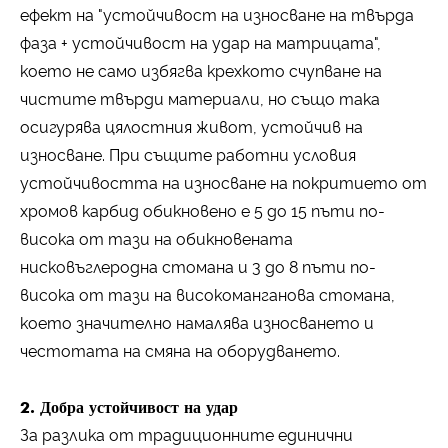
ефект на "устойчивост на износване на твърда
фаза + устойчивост на удар на матрицата",
което не само избягва крехкото счупване на
чистите твърди материали, но също така
осигурява цялостния живот, устойчив на
износване. При същите работни условия
устойчивостта на износване на покритието от
хромов карбид обикновено е 5 до 15 пъти по-
висока от тази на обикновената
нисковъглеродна стомана и 3 до 8 пъти по-
висока от тази на високоманганова стомана,
което значително намалява износването и
честотата на смяна на оборудването.
2. Добра устойчивост на удар
За разлика от традиционните единични