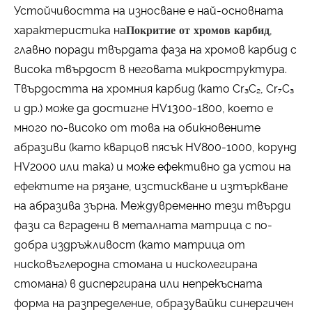
Устойчивостта на износване е най-основната
характеристика на
Покритие от хромов карбид
,
главно поради твърдата фаза на хромов карбид с
висока твърдост в неговата микроструктура.
Твърдостта на хромния карбид (като Cr₃C₂, Cr₇C₃
и др.) може да достигне HV1300-1800, което е
много по-високо от това на обикновените
абразиви (като кварцов пясък HV800-1000, корунд
HV2000 или така) и може ефективно да устои на
ефектите на рязане, изстискване и изтъркване
на абразива зърна. Междувременно тези твърди
фази са вградени в металната матрица с по-
добра издръжливост (като матрица от
нисковъглеродна стомана и нисколегирана
стомана) в диспергирана или непрекъсната
форма на разпределение, образувайки синергичен