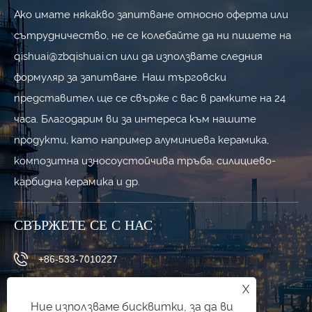
Ако имате някакво запитване относно оферта или
сътрудничество, не се колебайте да ни пишете на
qishuai@zbqishuai.cn или да използвате следния
формуляр за запитване. Наш търговски
представител ще се свърже с вас в рамките на 24
часа. Благодарим ви за интереса към нашите
продукти, като например алуминиева керамика,
композитна износоустойчива тръба, силициево-
карбидна керамика и др.
СВЪРЖЕТЕ СЕ С НАС
+86-533-7010227
+86-19853377089
X
Ние използваме бисквитки, за да ви