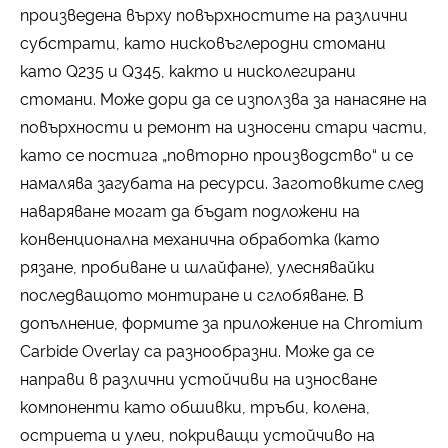
произведена върху повърхностите на различни
субстрати, като нисковъглеродни стомани
като Q235 и Q345, както и нисколегирани
стомани. Може дори да се използва за нанасяне на
повърхности и ремонт на износени стари части,
като се постига „повторно производство“ и се
намалява загубата на ресурси. Заготовките след
наваряване могат да бъдат подложени на
конвенционална механична обработка (като
рязане, пробиване и шлайфане), улеснявайки
последващото монтиране и сглобяване. В
допълнение, формите за приложение на Chromium
Carbide Overlay са разнообразни. Може да се
направи в различни устойчиви на износване
компоненти като обшивки, тръби, колена,
остриета и улеи, покриващи устойчиво на