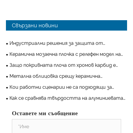
Свързани новини
Индустриални решения за защита от
износване за минната и циментовата
Керамична мозаечна плочка с релефен модел на
промишленост
алуминиев оксид – практично решение за
Защо покривната плоча от хромов карбид е
износване от устойчиво на износване
много по-устойчива на износване от
Метална облицовка срещу керамична
оборудване Shandong Qishuai
обикновената стомана?
облицовка: кое предлага по-дълъг
Кои работни сценарии не са подходящи за
експлоатационен живот в среди с висока
използването на устойчиви на износване
Как се сравнява твърдостта на алуминиевата
абразия?
керамични композитни тръби?
керамична облицовка с манганова стомана?
Оставете ми съобщение