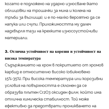
когато е подложено на ударно износване (като
облицовки на трошачки за мина и колена на
тръби за въглища), и е по-малко вероятно да се
напука или счупи. Приложимостта му далеч
надхвърля тази на крехките износоустойчиви
материали.
3. Отлична устойчивост на корозия и устойчивост на
висока температура
Съдържанието на хром в покритието от хромов
карбид е относително високо (обикновено
15%-35%). При висока температура или корозивни
условия на повърхността е склонен да се
образува плътен Cr2O3 оксиден филм, който има
отлична химическа стабилност. Той може
ефективно да предотврати проникването на