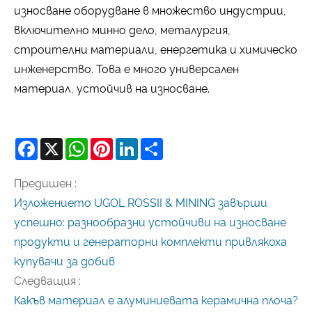
износване оборудване в множество индустрии,
включително минно дело, металургия,
строителни материали, енергетика и химическо
инженерство. Това е много универсален
материал, устойчив на износване.
Facebook
X
WhatsApp
Pinterest
LinkedIn
Share
Предишен :
Изложението UGOL ROSSII & MINING завърши
успешно: разнообразни устойчиви на износване
продукти и генераторни комплекти привлякоха
купувачи за добив
Следващия :
Какъв материал е алуминиевата керамична плоча?