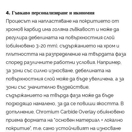
4. Гъвкаво персонализиране и икономия
Процесът на напластяване на покритието от
хромов карбид има голяма гъвкавост и може да
регулира дебелината на повърхностния слой
(обикновено 3-20 mm), съдържанието на хром и
плътността на разпределение на твърдата фаза
според различните работни условия. Например,
за зони със силно износване, дебелината на
повърхностния слой може да бъде увеличена, а за
зони със значително въздействие,
съдържанието на твърда фаза може да бъде
подходящо намалено, за да се повиши якостта. В
допълнение, Chromium Carbide Overlay обикновено
приема формата на "основен материал + локално
покритие", т.е. само устойчивият на износване